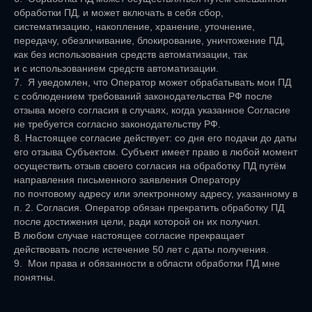
обработки ПД, и может включать в себя сбор,
систематизацию, накопление, хранение, уточнение,
передачу, обезличивание, блокирование, уничтожение ПД,
как без использования средств автоматизации, так
и с использованием средств автоматизации.
7. Я уведомлен, что Оператор может обрабатывать мои ПД
Основное
Сотрудничество
с соблюдением требований законодательства РФ после
отзыва моего согласия в случаях, когда указанное Согласие
Главная
Решения для НИОКР
не требуется согласно законодательству РФ.
О нас
Решения для EMS-тренеров
8. Настоящее согласие действует: со дня его подачи до даты
Наши продукты
его отзыва Субъектом. Субъект имеет право в любой момент
Контакты
осуществить отзыв своего согласия на обработку ПД путём
Документы
направления письменного заявления Оператору
Согласие на обработку ПД
по почтовому адресу или электронному адресу, указанному в
Политика конфиденциальности
п. 2. Согласия. Оператор обязан прекратить обработку ПД
Паспорт наших блоков
после достижения цели, ради которой он их получил.
Контакты
В любом случае настоящее согласие прекращает
Наш Telegram-канал
mail@miobreez.ru
действовать после истечение 50 лет с даты получения.
+7 (800) 600 43 11
9. Мои права и обязанности в области обработки ПД мне
121 205, г. Москва, вн.тер.г.мун. округ Можайский, тер.
понятны.
Инновационного центра Сколково, б-р Большой, д. 42,
стр. 1