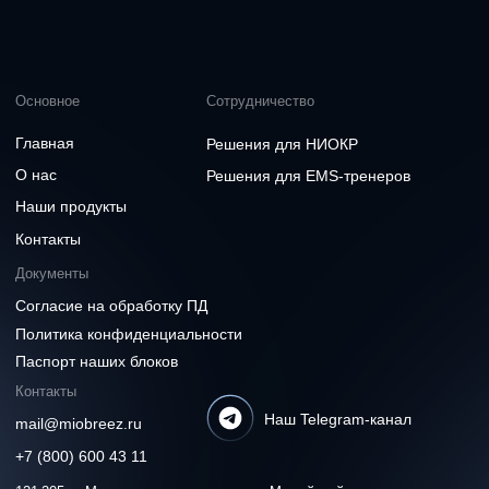
Доступно в
RuStore
Download on the
App Store
Get it on
Google Play
© 2025 ООО «Миобриз». Все права защищены