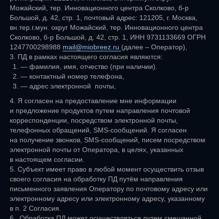
Можайский, тер. Инновационного центра Сколково, б-р
Большой, д. 42, стр. 1, почтовый адрес: 121205, г. Москва,
вн.тер.г.мун. округ Можайский, тер. Инновационного центра
Сколково, б-р Большой, д. 42, стр. 1, ИНН 9731133669 ОГРН
1247700298988
mail@miobreez.ru
(далее – Оператор),
3. ПД в рамках настоящего согласия являются:
— фамилия, имя, отчество (при наличии).
— контактный номер телефона,
— адрес электронной почты,
4. Я согласен на предоставление мне информации
и предложение продуктов путем направления почтовой
корреспонденции, посредством электронной почты,
телефонных обращений, SMS-сообщений. Я согласен
на получение звонков, SMS-сообщений, писем посредством
электронной почты от Оператора, в целях, указанных
в настоящем согласии.
5. Субъект имеет право в любой момент осуществить отзыв
своего согласия на обработку ПД путём направления
письменного заявления Оператору по почтовому адресу или
электронному адресу или электронному адресу, указанному
в п. 2 Согласия.
6. Обработка ПД может осуществляться путем смешанной