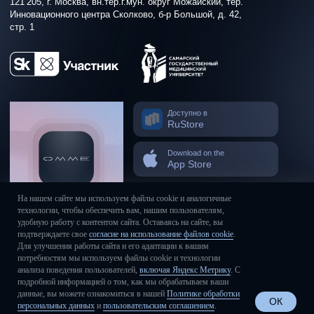
На нашем сайте мы используем файлы cookie и аналогичные
технологии, чтобы обеспечить вам, нашим пользователям,
удобную работу с контентом сайта. Оставаясь на сайте, вы
подтверждаете свое
согласие на использование файлов cookie
.
Для улучшения работы сайта и его адаптации к вашим
потребностям мы используем файлы cookie и технологии
анализа поведения пользователей,
включая Яндекс Метрику
. С
подробной информацией о том, как мы обрабатываем ваши
данные, вы можете ознакомиться в нашей
Политике обработки
ОК
персональных данных
и
пользовательским соглашением
.